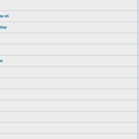
ым об
обор
ов