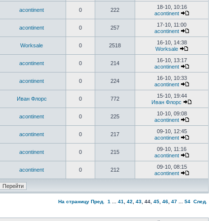
18-10, 10:16
acontinent
0
222
acontinent
17-10, 11:00
acontinent
0
257
acontinent
16-10, 14:38
Worksale
0
2518
Worksale
16-10, 13:17
acontinent
0
214
acontinent
16-10, 10:33
acontinent
0
224
acontinent
15-10, 19:44
Иван Флорс
0
772
Иван Флорс
10-10, 09:08
acontinent
0
225
acontinent
09-10, 12:45
acontinent
0
217
acontinent
09-10, 11:16
acontinent
0
215
acontinent
09-10, 08:15
acontinent
0
212
acontinent
На страницу
Пред.
1
...
41
,
42
,
43
,
44
,
45
,
46
,
47
...
54
След.