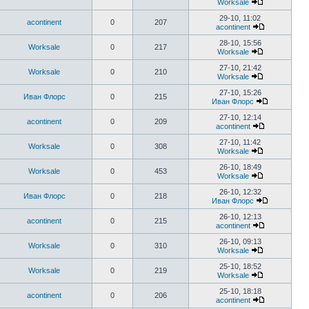
Worksale
29-10, 11:02
acontinent
0
207
acontinent
28-10, 15:56
Worksale
0
217
Worksale
27-10, 21:42
Worksale
0
210
Worksale
27-10, 15:26
Иван Флорс
0
215
Иван Флорс
27-10, 12:14
acontinent
0
209
acontinent
27-10, 11:42
Worksale
0
308
Worksale
26-10, 18:49
Worksale
0
453
Worksale
26-10, 12:32
Иван Флорс
0
218
Иван Флорс
26-10, 12:13
acontinent
0
215
acontinent
26-10, 09:13
Worksale
0
310
Worksale
25-10, 18:52
Worksale
0
219
Worksale
25-10, 18:18
acontinent
0
206
acontinent