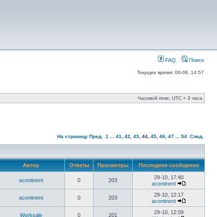
FAQ
Поиск
Текущее время: 06-08, 14:57
Часовой пояс: UTC + 3 часа
На страницу
Пред.
1
...
41
,
42
,
43
,
44
,
45
,
46
,
47
...
54
След.
Автор
Ответы
Просмотры
Последнее сообщение
29-10, 17:40
acontinent
0
203
acontinent
29-10, 12:17
acontinent
0
203
acontinent
29-10, 12:09
Worksale
0
201