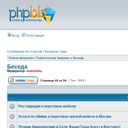
Вход
Регистрация
Сообщения без ответов
|
Активные темы
Список форумов
»
Тематические форумы
»
Беседа
Беседа
Модератор:
boltushka
Страница
44
из
54
[ Тем: 2665 ]
Реставрация и перетяжка мебели
Услуги по обивке и перетяжке мягкой мебели в Москве
Лучшие Видеоролики в Сети: Ваши Глаза будут в Восторге!