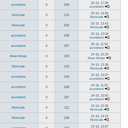
25-10, 17:09
acontinent
0
206
acontinent
25-10, 14:56
Worksale
0
210
Worksale
25-10, 13:43
Worksale
0
200
Worksale
25-10, 13:04
acontinent
0
208
acontinent
25-10, 11:53
acontinent
0
207
acontinent
24-10, 22:29
Иван Флорс
0
203
Иван Флорс
24-10, 13:38
Worksale
0
210
Worksale
24-10, 13:07
acontinent
0
194
acontinent
24-10, 11:52
acontinent
0
208
acontinent
24-10, 10:50
acontinent
0
207
acontinent
23-10, 22:45
Worksale
0
211
Worksale
23-10, 14:22
Worksale
0
198
Worksale
23-10, 13:07