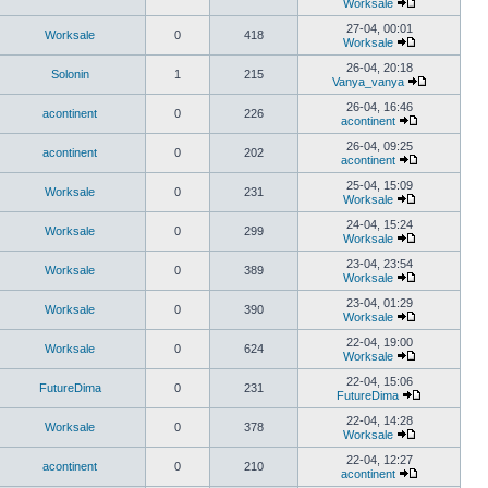
Worksale
27-04, 00:01
Worksale
0
418
Worksale
26-04, 20:18
Solonin
1
215
Vanya_vanya
26-04, 16:46
acontinent
0
226
acontinent
26-04, 09:25
acontinent
0
202
acontinent
25-04, 15:09
Worksale
0
231
Worksale
24-04, 15:24
Worksale
0
299
Worksale
23-04, 23:54
Worksale
0
389
Worksale
23-04, 01:29
Worksale
0
390
Worksale
22-04, 19:00
Worksale
0
624
Worksale
22-04, 15:06
FutureDima
0
231
FutureDima
22-04, 14:28
Worksale
0
378
Worksale
22-04, 12:27
acontinent
0
210
acontinent