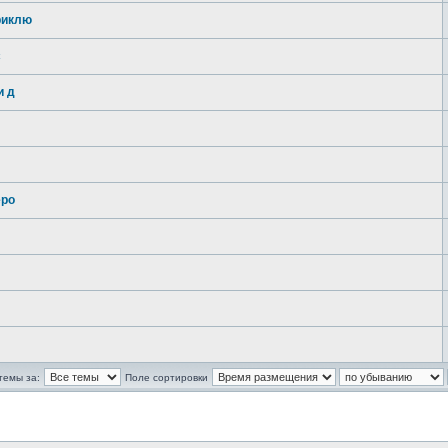
риклю
с
и д
еро
темы за:
Поле сортировки