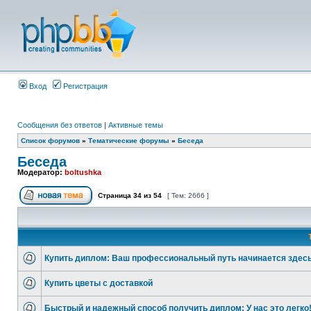
Вход
Регистрация
Сообщения без ответов
|
Активные темы
Список форумов
»
Тематические форумы
»
Беседа
Беседа
Модератор:
boltushka
Страница
34
из
54
[ Тем: 2666 ]
Купить диплом: Ваш профессиональный путь начинается здесь
Купить цветы с доставкой
Быстрый и надежный способ получить диплом: У нас это легко