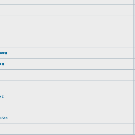
Кажд
и д
 с
 без