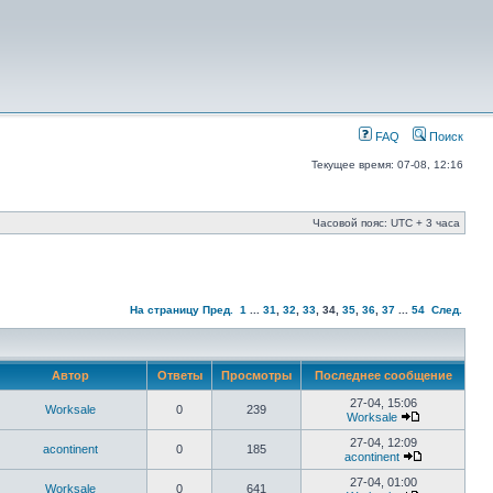
FAQ
Поиск
Текущее время: 07-08, 12:16
Часовой пояс: UTC + 3 часа
На страницу
Пред.
1
...
31
,
32
,
33
,
34
,
35
,
36
,
37
...
54
След.
Автор
Ответы
Просмотры
Последнее сообщение
27-04, 15:06
Worksale
0
239
Worksale
27-04, 12:09
acontinent
0
185
acontinent
27-04, 01:00
Worksale
0
641