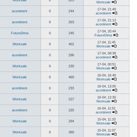
Worksale
0
203
Worksale
17-04, 21:49
acontinent
0
244
acontinent
17-04, 21:13
acontinent
0
203
acontinent
17-04, 20:44
FutureDima
0
245
FutureDima
17-04, 11:45
Worksale
0
402
Worksale
17-04, 08:38
acontinent
0
296
acontinent
17-04, 00:51
Worksale
0
230
Worksale
16-04, 16:49
Worksale
0
469
Worksale
16-04, 13:05
acontinent
0
233
acontinent
16-04, 12:30
Worksale
0
227
Worksale
16-04, 11:51
acontinent
0
225
acontinent
15-04, 11:33
Worksale
0
294
Worksale
15-04, 11:07
Worksale
0
360
Worksale