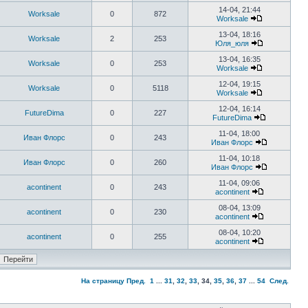
14-04, 21:44
Worksale
0
872
Worksale
13-04, 18:16
Worksale
2
253
Юля_юля
13-04, 16:35
Worksale
0
253
Worksale
12-04, 19:15
Worksale
0
5118
Worksale
12-04, 16:14
FutureDima
0
227
FutureDima
11-04, 18:00
Иван Флорс
0
243
Иван Флорс
11-04, 10:18
Иван Флорс
0
260
Иван Флорс
11-04, 09:06
acontinent
0
243
acontinent
08-04, 13:09
acontinent
0
230
acontinent
08-04, 10:20
acontinent
0
255
acontinent
На страницу
Пред.
1
...
31
,
32
,
33
,
34
,
35
,
36
,
37
...
54
След.